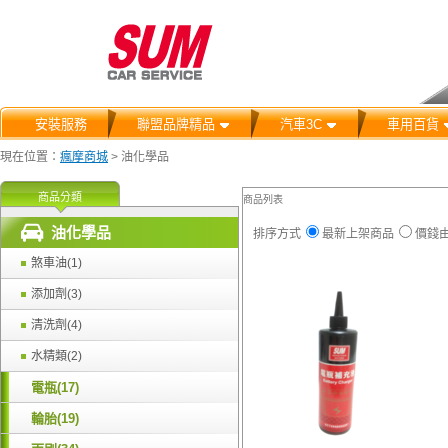
安裝服務
聯盟品牌精品
汽車3C
車用百貨
現在位置：
瘋摩商城
>
油化學品
商品分類
商品列表
油化學品
排序方式
最新上架商品
價錢
煞車油(1)
添加劑(3)
清洗劑(4)
水精類(2)
電瓶(17)
輪胎(19)