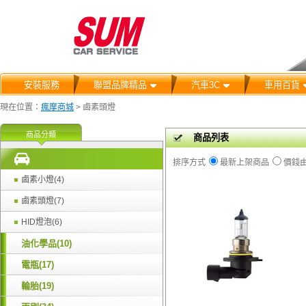
安裝服務
聯盟品牌精品
汽車3C
車用百貨
現在位置：
瘋摩商城
>
鹵素頭燈
商品分類
商品列表
排序方式
最新上架商品
價錢
鹵素小燈(4)
鹵素頭燈(7)
HID燈泡(6)
油化學品(10)
電瓶(17)
輪胎(19)