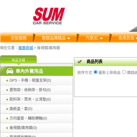
安裝服務
聯盟品牌精品
汽車3C
車用百貨
現在位置：
瘋摩商城
>
後視鏡/廣角鏡
商品分類
商品列表
車內外實用品
排序方式
最新上架商品
價錢
GPS、手機、吸盤支架(0)
置物袋、收納架、掛勾(0)
飲料架、票夾、止滑墊(0)
面紙盒、套(0)
方向盤套、輔助轉輪(0)
後視鏡/廣角鏡(0)