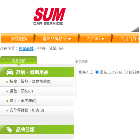
安裝服務
聯盟品牌精品
汽車3C
車用百貨
現在位置：
瘋摩商城
>
舒適、減壓用品
商品分類
商品列表
舒適、減壓用品
排序方式
最新上架商品
價錢
按摩、散熱、舒適椅墊(0)
腰墊、頭枕(0)
扶手、車中床(0)
安全帶護套、扣夾(0)
品牌分類