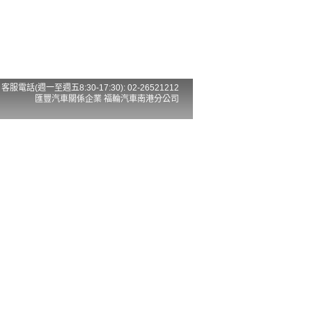
客服電話(週一至週五8:30-17:30): 02-26521212
匯豐汽車關係企業 福輪汽車南港分公司