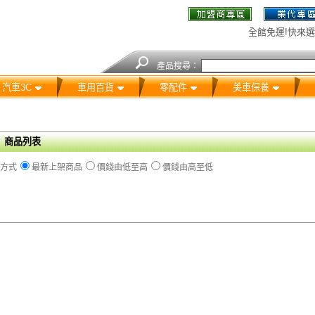
全館免運!快來選
產品搜尋：
汽車3C
車用百貨
零配件
美車保養
商品列表
方式
最新上架商品
價錢由低至高
價錢由高至低