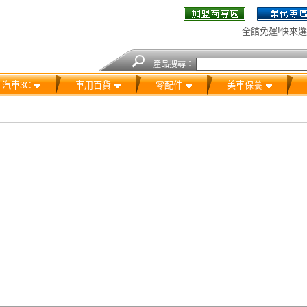
全館免運!快來選
產品搜尋：
汽車3C
車用百貨
零配件
美車保養