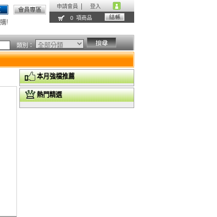
申請會員
登入
0 項商品
購!
類別：
本月強檔推薦
熱門精選