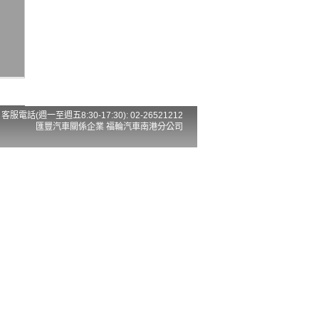
客服電話(週一至週五8:30-17:30): 02-26521212
匯豐汽車關係企業 福輪汽車南港分公司