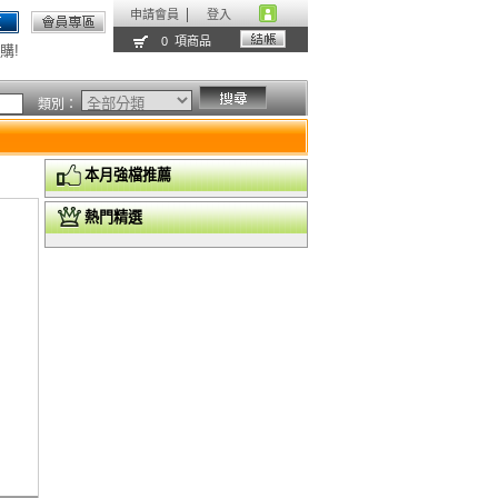
申請會員
登入
0 項商品
購!
類別：
本月強檔推薦
熱門精選