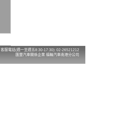
客服電話(週一至週五8:30-17:30): 02-26521212
匯豐汽車關係企業 福輪汽車南港分公司