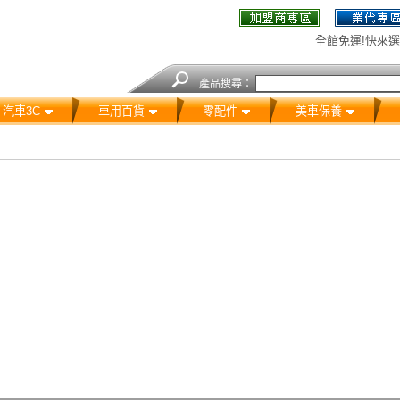
全館免運!快來選
產品搜尋：
汽車3C
車用百貨
零配件
美車保養