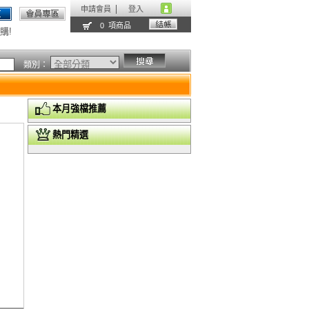
申請會員
登入
0 項商品
購!
類別：
本月強檔推薦
熱門精選