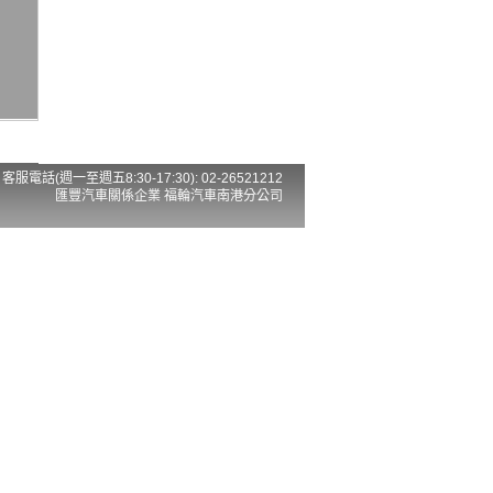
客服電話(週一至週五8:30-17:30): 02-26521212
匯豐汽車關係企業 福輪汽車南港分公司