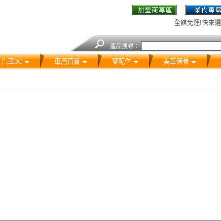
全館免運!快來選
產品搜尋：
汽車3C
車用百貨
零配件
美車保養