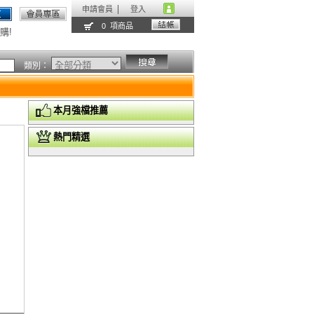
申請會員
登入
0 項商品
購!
類別：
本月強檔推薦
熱門精選