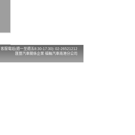
客服電話(週一至週五8:30-17:30): 02-26521212
匯豐汽車關係企業 福輪汽車南港分公司