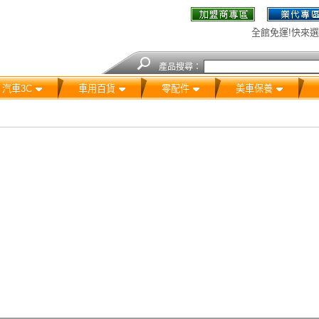
全館免運!快來選
產品搜尋：
汽車3C
車用百貨
零配件
美車保養