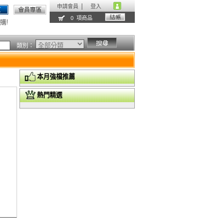
申請會員
登入
0 項商品
購!
類別：
本月強檔推薦
熱門精選