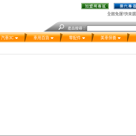
全館免運!快來選
產品搜尋：
汽車3C
車用百貨
零配件
美車保養