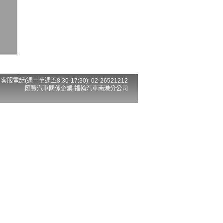
客服電話(週一至週五8:30-17:30): 02-26521212
匯豐汽車關係企業 福輪汽車南港分公司